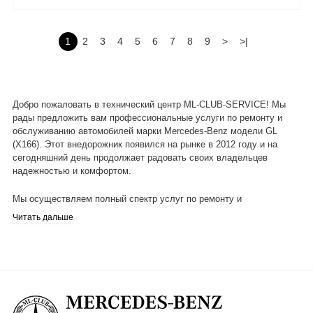
1
2
3
4
5
6
7
8
9
>
>|
Добро пожаловать в технический центр ML-CLUB-SERVICE! Мы
рады предложить вам профессиональные услуги по ремонту и
обслуживанию автомобилей марки Mercedes-Benz модели GL
(X166). Этот внедорожник появился на рынке в 2012 году и на
сегодняшний день продолжает радовать своих владельцев
надежностью и комфортом.
Мы осуществляем полный спектр услуг по ремонту и
обслуживанию GL (X166), включая диагностику, замену деталей и
Читать дальше
запчастей, проведение ТО, чистку и обслуживание системы
кондиционирования, ремонт двигателя, трансмиссии, подвески и
электрооборудования.
В нашем автосервисе мы обслуживаем все модификации
Mercedes-Benz GL (X166), включая GL350 BlueTEC, GL450
4MATIC, GL550 4MATIC, GL63 AMG 4MATIC. Наша команда