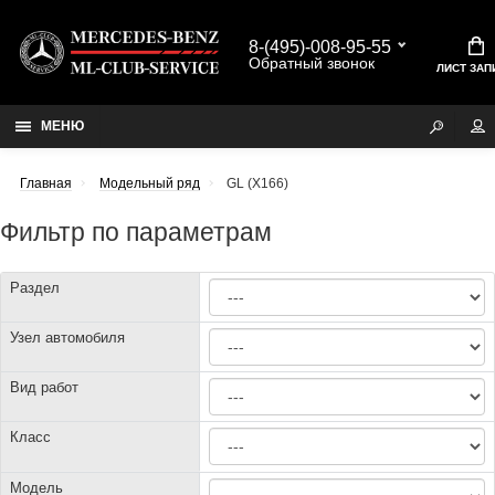
8-(495)-008-95-55
Обратный звонок
ЛИСТ ЗАП
МЕНЮ
Главная
Модельный ряд
GL (X166)
Фильтр по параметрам
Раздел
Узел автомобиля
Вид работ
Класс
Модель