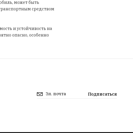
обиль, может быть
м транспортным средством
мость и устойчивость на
оятно опасно, особенно
игнорировать данный
аменту компании
няем калибровку сход-
т хорошо держаться на
егковой машины?
Подписаться
о сейчас и получите