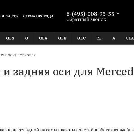
8-(495)-008-95-55
КОНТАКТЫ
СХЕМА ПРОЕЗДА
Обратный звонок
GLS
G
GLA
GLB
GLC
CL
A
CLA
няя оси) легковая
 и задняя оси для Merce
ска является одной из самых важных частей любого автомобил