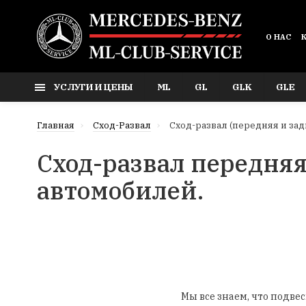
О НАС
УСЛУГИ И ЦЕНЫ
ML
GL
GLK
GLE
Главная
Сход-Развал
Сход-развал (передняя и зад
Сход-развал передняя
автомобилей.
Мы все знаем, что подве