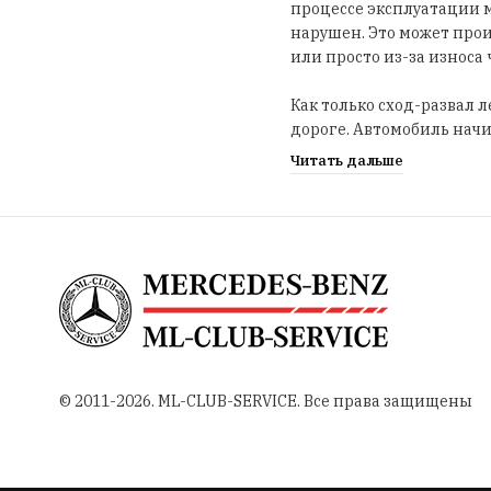
процессе эксплуатации м
нарушен. Это может прои
или просто из-за износа 
Как только сход-развал 
дороге. Автомобиль начи
на высоких скоростях.
Читать дальше
Специалисты нашего клу
дефект и быстро приступ
Mercedes-benz: проводим
развала.
В итоге, наш клиент пол
дороге и надежно защища
Обращайтесь в ML-CLUB-S
скидку на первую посещ
© 2011-2026. ML-CLUB-SERVICE. Все права защищены