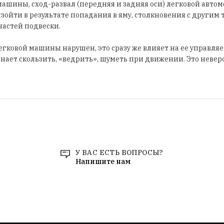
ашины, сход-развал (передняя и задняя оси) легковой автом
зойти в результате попадания в яму, столкновения с други
частей подвески.
легковой машины нарушен, это сразу же влияет на ее управляе
нает скользить, «ведрить», шуметь при движении. Это невер
бного сервиса ML-CLUB-SERVICE всячески рекомендуют не 
ить к его устранению. В процессе ремонта мы следуем регл
 диагностику, настраиваем все параметры подвески и выпол
учает полностью восстановленный автомобиль, который буде
У ВАС ЕСТЬ ВОПРОСЫ?
ть его на всех скоростях. Вам нужен ремонт сход-развала л
Напишите нам
ERVICE - мы всегда рады помочь! Запишитесь на сервис прям
ение!