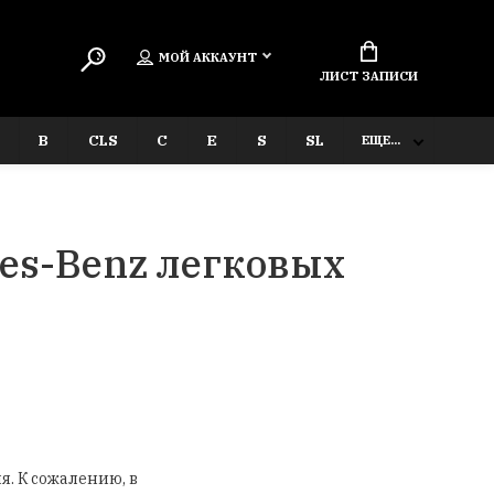
МОЙ АККАУНТ
ЛИСТ ЗАПИСИ
B
CLS
C
E
S
SL
ЕЩЕ...
des-Benz легковых
я. К сожалению, в