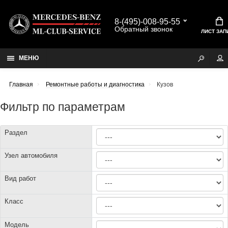
8-(495)-008-95-55
Обратный звонок
ЛИСТ ЗАП
МЕНЮ
Главная
Ремонтные работы и диагностика
Кузов
Фильтр по параметрам
Раздел
Узел автомобиля
Вид работ
Класс
Модель