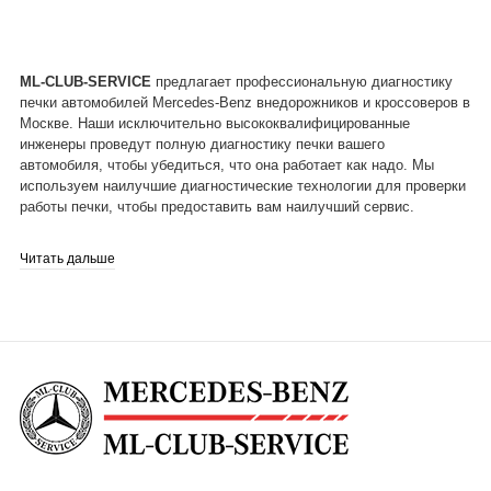
ML-CLUB-SERVICE
предлагает профессиональную диагностику
печки автомобилей Mercedes-Benz внедорожников и кроссоверов в
Москве. Наши исключительно высококвалифицированные
инженеры проведут полную диагностику печки вашего
автомобиля, чтобы убедиться, что она работает как надо. Мы
используем наилучшие диагностические технологии для проверки
работы печки, чтобы предоставить вам наилучший сервис.
Наша диагностика печки включает проверку всех систем печки,
Читать дальше
включая проверку пламени и проверку воздуха, чтобы убедиться,
что все системы работают безупречно. Мы проверим все разъемы
и провода, чтобы убедиться, что они работают как надо, и
проверим все системы для устранения проблем и неисправностей.
Мы также проверим все контрольные лампы, чтобы убедиться, что
они работают нормально. Кроме того, мы проверим все
электрические системы, чтобы убедиться, что они работают
безупречно.
После проведения диагностики печки мы предоставим вам
подробный отчет о результатах и предложим рекомендации по