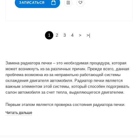
ЗАПИСАТЬСЯ
1
2
3
4
>
>|
Замена радиатора печки – это необходимая процедура, которая
может возникнуть из-за различных причин. Прежде всего, данная
проблема возможна из-за неправильно работающей системы
охлаждения двигателя автомобиля. Радиатор печки является
важным элементом этой системы, который способен подогревать
салон автомобиля за счет тепла, выделяющегося двигателем.
Первым этапом является проверка состояния радиатора печки.
Если обнаружены повреждения, он заменяется на новый. Затем
Читать дальше
производится демонтаж старого радиатора печки и монтаж нового
с использованием специальных инструментов. Важно отметить,
что в процессе замены необходимо также заменить термостат,
который ставится во время монтажа нового радиатора.