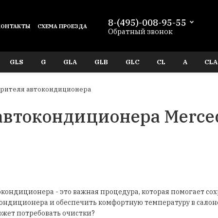
8-(495)-008-95-55
КОНТАКТЫ
СХЕМА ПРОЕЗДА
Обратный звонок
GLS
G
GLA
GLB
GLC
CL
A
CLA
арителя автокондиционера
автокондиционера Merce
кондиционера - это важная процедура, которая помогает со
ондиционера и обеспечить комфортную температуру в салоне
ожет потребовать очистки?