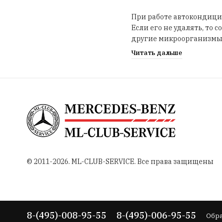
При работе автокондицио
Если его не удалять, то
другие микроорганизмы. 
аллергических реакций 
Читать дальше
Чтобы избежать этих пр
года или после 30 000 к
поверхности испарителя
В сервисном центре ML-
регламентом Mercedes-b
обеспечить максимальну
автокондиционера.
© 2011-2026. ML-CLUB-SERVICE. Все права защищены
Не забывайте о регулярн
автокондиционера. Запи
автомобиле.
8-(495)-008-95-55
8-(495)-006-95-55
Обр