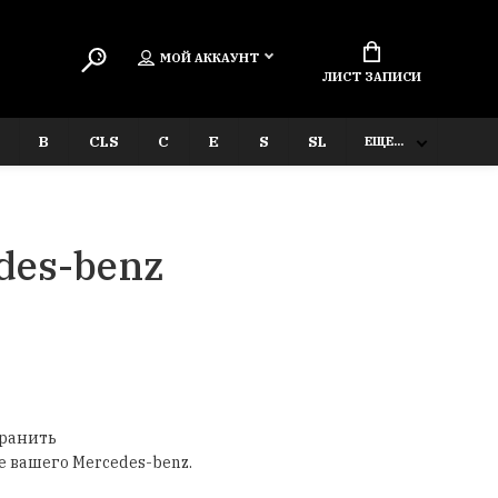
МОЙ АККАУНТ
ЛИСТ ЗАПИСИ
B
CLS
C
E
S
SL
ЕЩЕ...
des-benz
хранить
 вашего Mercedes-benz.