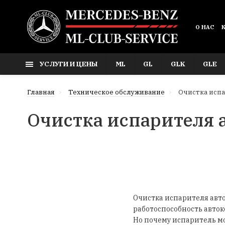
О НАС
УСЛУГИ И ЦЕНЫ
ML
GL
GLK
GLE
Главная
Техническое обслуживание
Очистка исп
Очистка испарителя 
Очистка испарителя авто
работоспособность авток
Но почему испаритель м