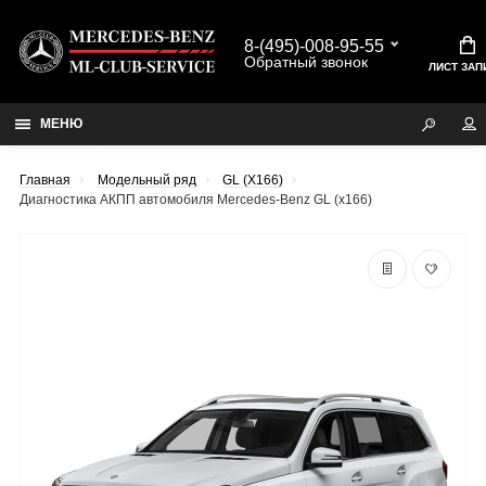
8-(495)-008-95-55
Обратный звонок
ЛИСТ ЗАП
МЕНЮ
Главная
Модельный ряд
GL (X166)
Диагностика АКПП автомобиля Mercedes-Benz GL (x166)