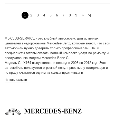
1
2
3
4
5
6
7
8
9
>
>|
ML-CLUB-SERVICE - это клубный автосервис для истинных
ценителей внедорожников Mercedes-Benz, которые знают, что свой
автомобиль нужно доверять только профессионалам. Наши
специалисты готовы оказать полный комплекс услуг по ремонту и
обслуживанию модели Mercedes-Benz GL.
Модель GL X164 выпускалась в период с 2006 по 2012 год. Этот
автомобиль пользуется огромной популярностью у владельцев и
по праву считается одним из самых практичных и
комфортабельных автомобилей в своем классе. Наши мастера
Читать дальше
имеют большой опыт работы с данным авто и полностью знакомы
с особенностями технического обслуживания и ремонта.
Независимо от модификации, будь то GL 320 CDI, GL 350 CDI, GL
450, GL 500, GL 550, GL 350 BlueTEC, GL 450 CDI, GL 63 AMG. мы
предложим полный спектр услуг по ремонту и обслуживанию для
вашего автомобиля. Мы с гордостью можем сказать, что