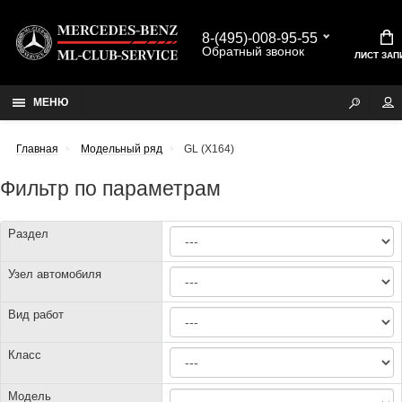
8-(495)-008-95-55
Обратный звонок
ЛИСТ ЗАП
МЕНЮ
Главная
Модельный ряд
GL (X164)
Фильтр по параметрам
Раздел
Узел автомобиля
Вид работ
Класс
Модель