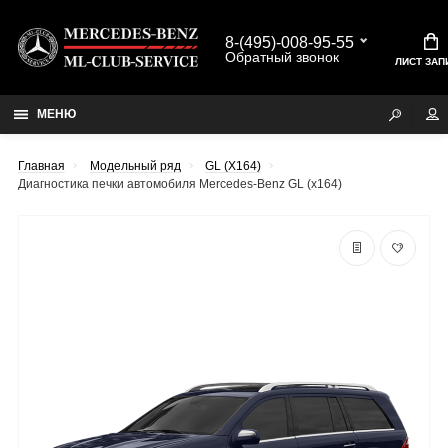
8-(495)-008-95-55
Обратный звонок
ЛИСТ ЗАП
МЕНЮ
Главная
Модельный ряд
GL (X164)
Диагностика печки автомобиля Mercedes-Benz GL (x164)