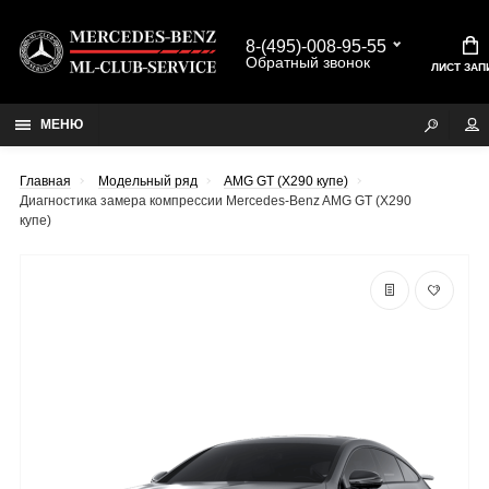
8-(495)-008-95-55
Обратный звонок
ЛИСТ ЗАП
МЕНЮ
Главная
Модельный ряд
AMG GT (X290 купе)
Диагностика замера компрессии Mercedes-Benz AMG GT (X290
купе)