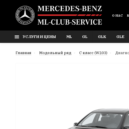
О НАС
УСЛУГИ И ЦЕНЫ
ML
GL
GLK
GLE
Главная
Модельный ряд
C класс (W203)
Диагно