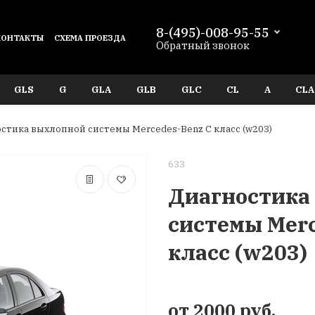
8-(495)-008-95-55
КОНТАКТЫ
СХЕМА ПРОЕЗДА
Обратный звонок
GLS
G
GLA
GLB
GLC
CL
A
CLA
стика выхлопной системы Mercedes-Benz C класс (w203)
633
Диагностика
системы Merc
класс (w203)
от 2000 руб.