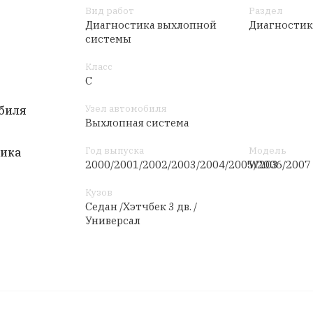
Вид работ
Раздел
Диагностика выхлопной
Диагностик
системы
Класс
C
Узел автомобиля
биля
Выхлопная система
Год выпуска
Модель
тика
2000/2001/2002/2003/2004/2005/2006/2007
W203
Кузов
Седан /Хэтчбек 3 дв. /
Универсал