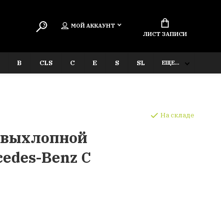
МОЙ АККАУНТ
ЛИСТ ЗАПИСИ
B
CLS
C
E
S
SL
ЕЩЕ...
На складе
 выхлопной
edes-Benz C