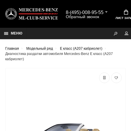
8-(495)-008-95-55
Обратный звонок
ЛИСТ ЗАП
МЕНЮ
Главная
Модельный ряд
E класс (A207 кабриолет)
Диагностика раздатки автомобиля Mercedes-Benz E класс (A207
кабриолет)