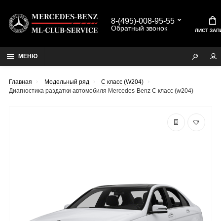
8-(495)-008-95-55
Обратный звонок
ЛИСТ ЗАП
МЕНЮ
Главная
Модельный ряд
C класс (W204)
Диагностика раздатки автомобиля Mercedes-Benz C класс (w204)