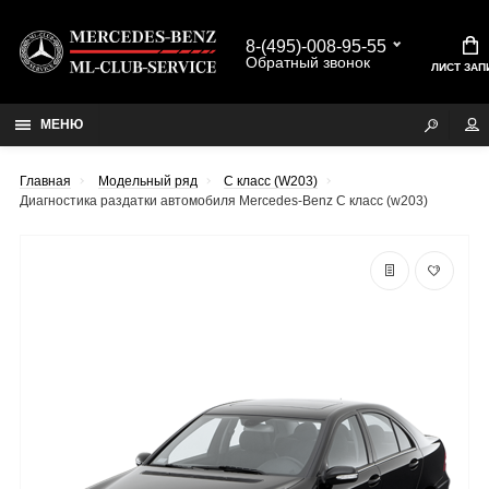
8-(495)-008-95-55
Обратный звонок
ЛИСТ ЗАП
МЕНЮ
Главная
Модельный ряд
C класс (W203)
Диагностика раздатки автомобиля Mercedes-Benz C класс (w203)