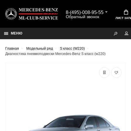
8-(495)-008-95-55
Обратный звонок
ЛИСТ ЗАП
МЕНЮ
Главная
Модельный ряд
S класс (W220)
Диагностика пневмоподвески Mercedes-Benz S класс (w220)