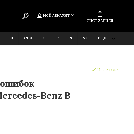
МОЙ АККАУНТ
ЛИСТ ЗАПИСИ
B
CLS
C
E
S
SL
ЕЩЕ...
На складе
 ошибок
ercedes-Benz В