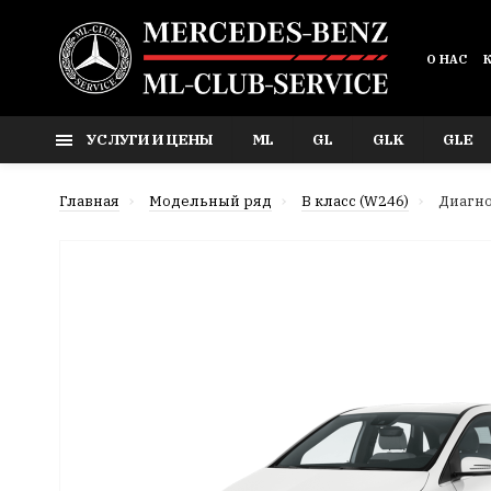
О НАС
УСЛУГИ И ЦЕНЫ
ML
GL
GLK
GLE
Главная
Модельный ряд
В класс (W246)
Диагно