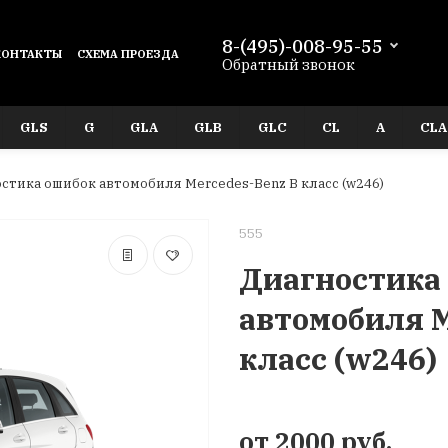
8-(495)-008-95-55
КОНТАКТЫ
СХЕМА ПРОЕЗДА
Обратный звонок
GLS
G
GLA
GLB
GLC
CL
A
CLA
стика ошибок автомобиля Mercedes-Benz В класс (w246)
555
Диагностика
автомобиля M
класс (w246)
от 2000 руб.