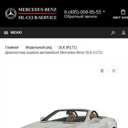
8-(495)-008-95-55
Обратный звонок
ЛИСТ ЗАП
МЕНЮ
Главная
Модельный ряд
SLK (R171)
Диагностика ошибок автомобиля Mercedes-Benz SLK (r171)