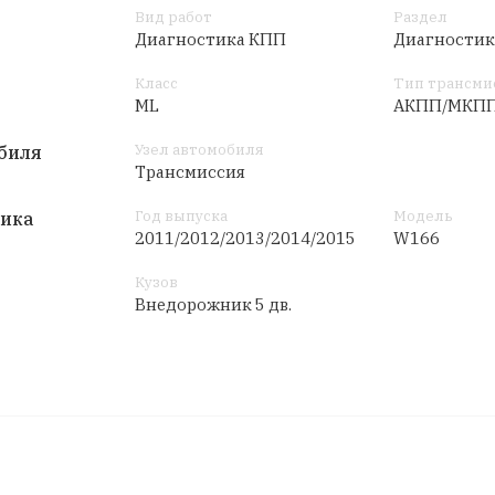
Вид работ
Раздел
Диагностика КПП
Диагностик
Класс
Тип трансми
ML
AКПП/МКП
Узел автомобиля
биля
Трансмиссия
Год выпуска
Модель
тика
2011/2012/2013/2014/2015
W166
Кузов
Внедорожник 5 дв.