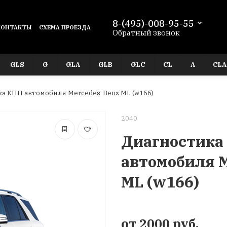
8-(495)-008-95-55
КОНТАКТЫ
СХЕМА ПРОЕЗДА
Обратный звонок
GLS
G
GLA
GLB
GLC
CL
A
CLA
а КПП автомобиля Mercedes-Benz ML (w166)
2040
Диагностика
автомобиля M
ML (w166)
от 2000 руб.