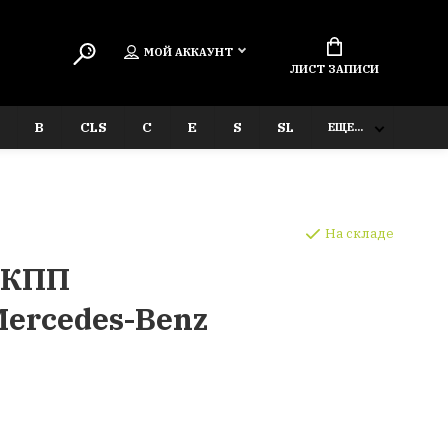
МОЙ АККАУНТ
ЛИСТ ЗАПИСИ
B
CLS
C
E
S
SL
ЕЩЕ...
На складе
 КПП
ercedes-Benz