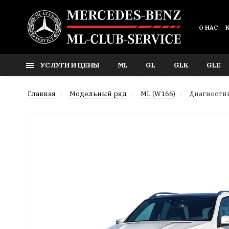
О НАС
УСЛУГИ И ЦЕНЫ
ML
GL
GLK
GLE
Главная
Модельный ряд
ML (W166)
Диагностик