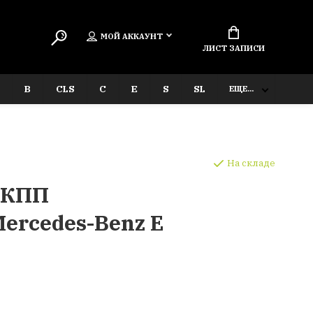
МОЙ АККАУНТ
ЛИСТ ЗАПИСИ
B
CLS
C
E
S
SL
ЕЩЕ...
На складе
 КПП
ercedes-Benz E