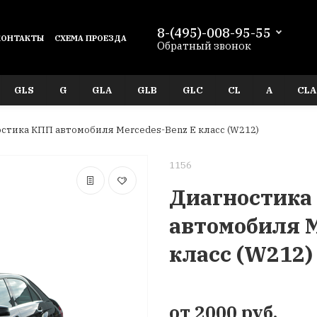
8-(495)-008-95-55
КОНТАКТЫ
СХЕМА ПРОЕЗДА
Обратный звонок
GLS
G
GLA
GLB
GLC
CL
A
CLA
стика КПП автомобиля Mercedes-Benz E класс (W212)
1156
Диагностика
автомобиля M
класс (W212)
от 2000 руб.