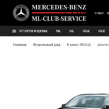
О НАС
УСЛУГИ И ЦЕНЫ
ML
GL
GLK
GLE
Главная
Модельный ряд
E класс (W212)
Диагно