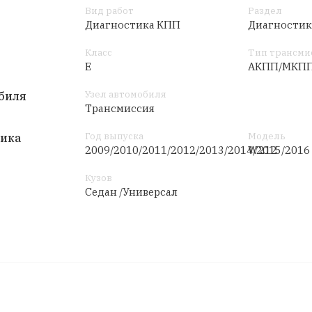
Вид работ
Раздел
Диагностика КПП
Диагностик
Класс
Тип трансми
E
AКПП/МКП
Узел автомобиля
биля
Трансмиссия
Год выпуска
Модель
тика
2009/2010/2011/2012/2013/2014/2015/2016
W212
Кузов
Седан /Универсал