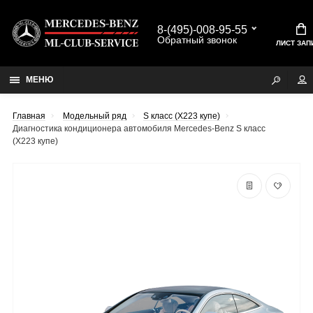
8-(495)-008-95-55
Обратный звонок
ЛИСТ ЗАП
МЕНЮ
Главная
Модельный ряд
S класс (X223 купе)
Диагностика кондиционера автомобиля Mercedes-Benz S класс
(X223 купе)