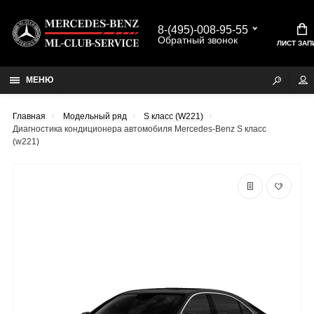
8-(495)-008-95-55
Обратный звонок
ЛИСТ ЗАП
МЕНЮ
Главная
Модельный ряд
S класс (W221)
Диагностика кондиционера автомобиля Mercedes-Benz S класс
(w221)