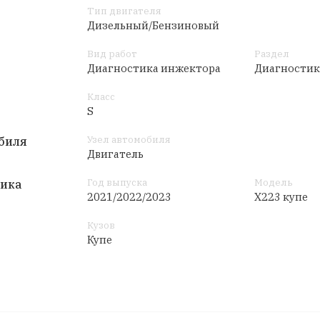
Тип двигателя
Дизельный/Бензиновый
Вид работ
Раздел
Диагностика инжектора
Диагностик
Класс
S
Узел автомобиля
биля
Двигатель
Год выпуска
Модель
тика
2021/2022/2023
X223 купе
Кузов
Купе