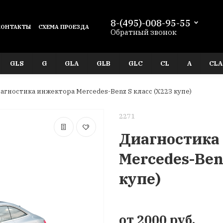
8-(495)-008-95-55
КОНТАКТЫ
СХЕМА ПРОЕЗДА
Обратный звонок
GLS
G
GLA
GLB
GLC
CL
A
CLA
агностика инжектора Mercedes-Benz S класс (X223 купе)
2271
Диагностика
Mercedes-Ben
купе)
от 2000 руб.