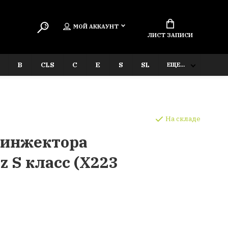
МОЙ АККАУНТ
ЛИСТ ЗАПИСИ
B
CLS
C
E
S
SL
ЕЩЕ...
На складе
 инжектора
z S класс (X223