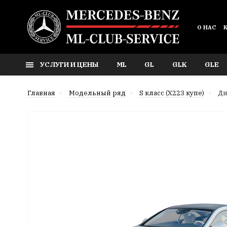
О НАС
УСЛУГИ И ЦЕНЫ
ML
GL
GLK
GLE
Главная
Модельный ряд
S класс (X223 купе)
Ди