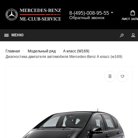
8-(495)-008-95-55
Обратный звонок
ЛИСТ ЗАП
МЕНЮ
Главная
Модельный ряд
А класс (W169)
Диагностика двигателя автомобиля Mercedes-Benz А класс (w169)