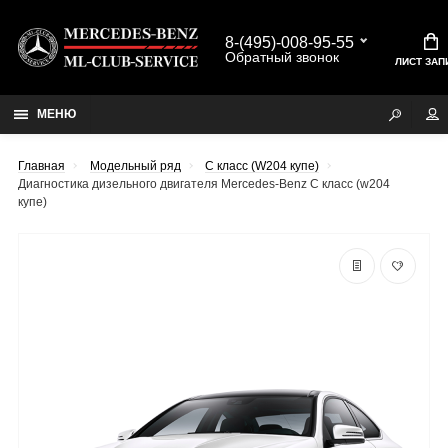
8-(495)-008-95-55
Обратный звонок
ЛИСТ ЗАП
МЕНЮ
Главная
Модельный ряд
C класс (W204 купе)
Диагностика дизельного двигателя Mercedes-Benz C класс (w204
купе)