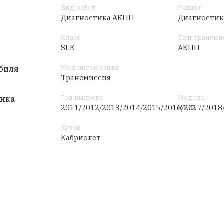
Вид работ
Раздел
Диагностика АКПП
Диагностик
Класс
Тип трансми
SLK
АКПП
Узел автомобиля
биля
Трансмиссия
Год выпуска
Модель
тика
2011/2012/2013/2014/2015/2016/2017/2018
R172
Кузов
Кабриолет