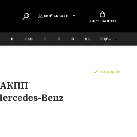
МОЙ АККАУНТ
ЛИСТ ЗАПИСИ
B
CLS
C
E
S
SL
ЕЩЕ...
На складе
 АКПП
ercedes-Benz