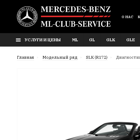
О НАС
УСЛУГИ И ЦЕНЫ
ML
GL
GLK
GLE
Главная
Модельный ряд
SLK (R172)
Диагностик