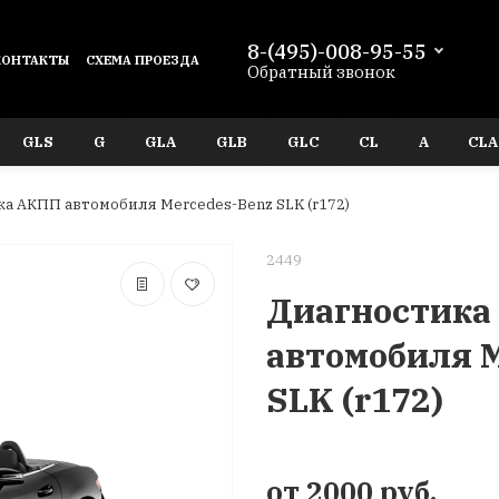
8-(495)-008-95-55
КОНТАКТЫ
СХЕМА ПРОЕЗДА
Обратный звонок
GLS
G
GLA
GLB
GLC
CL
A
CLA
а АКПП автомобиля Mercedes-Benz SLK (r172)
2449
Диагностика
автомобиля M
SLK (r172)
от 2000 руб.