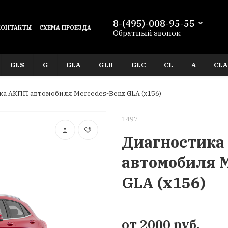
8-(495)-008-95-55
КОНТАКТЫ
СХЕМА ПРОЕЗДА
Обратный звонок
GLS
G
GLA
GLB
GLC
CL
A
CLA
а АКПП автомобиля Mercedes-Benz GLA (x156)
1497
Диагностика
автомобиля M
GLA (x156)
от 2000 руб.