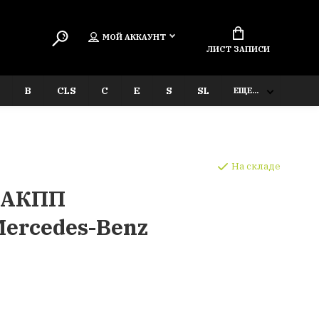
МОЙ АККАУНТ
ЛИСТ ЗАПИСИ
B
CLS
C
E
S
SL
ЕЩЕ...
На складе
 АКПП
ercedes-Benz