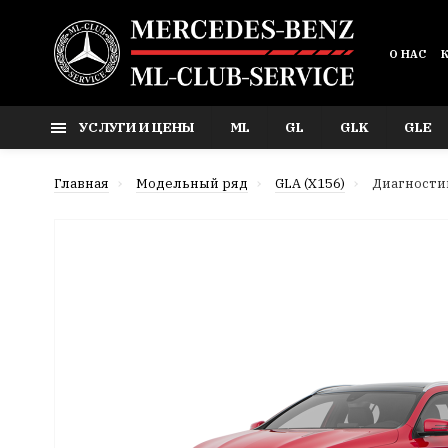
О НАС
УСЛУГИ И ЦЕНЫ
ML
GL
GLK
GLE
Главная
Модельный ряд
GLA (X156)
Диагностик