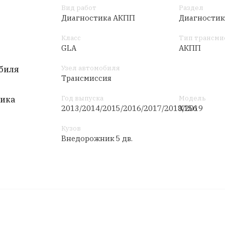
Вид работ
Раздел
Диагностика АКПП
Диагностик
Класс
Тип трансми
GLA
АКПП
Узел автомобиля
биля
Трансмиссия
Год выпуска
Модель
тика
2013/2014/2015/2016/2017/2018/2019
X156
Кузов
Внедорожник 5 дв.