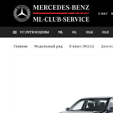
О НАС
УСЛУГИ И ЦЕНЫ
ML
GL
GLK
GLE
Главная
Модельный ряд
E класс (W211)
Диагно