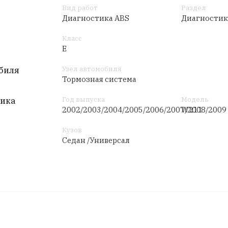
Вид работ
Раздел
Диагностика ABS
Диагностик
Класс
E
Узел автомобиля
биля
Тормозная система
Год выпуска
Модель
тика
2002/2003/2004/2005/2006/2007/2008/2009
W211
Кузов
Седан /Универсал