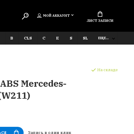
МОЙ АККАУНТ
ЛИСТ ЗАПИСИ
B
CLS
C
E
S
SL
ЕЩЕ...
На складе
ABS Mercedes-
 (W211)
Запись в один клик
ЬСЯ