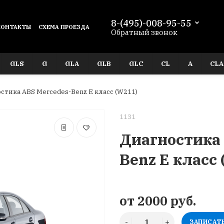
8-(495)-008-95-55
КОНТАКТЫ
СХЕМА ПРОЕЗДА
Обратный звонок
GLS
G
GLA
GLB
GLC
CL
A
CLA
стика ABS Mercedes-Benz E класс (W211)
1131
Диагностика 
Benz E класс
от 2000 руб.
ЗАПИСАТ