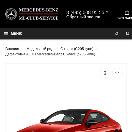
8-(495)-008-95-55
Обратный звонок
ЛИСТ ЗАП
МЕНЮ
Главная
Модельный ряд
C класс (C205 купе)
Дефектовка АКПП Mercedes-Benz C класс (c205 купе)